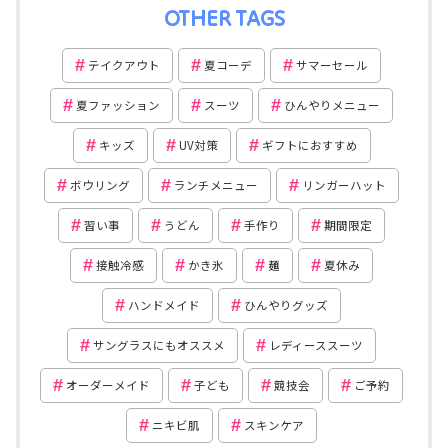
OTHER TAGS
テイクアウト
夏コーデ
サマーセール
夏ファッション
スーツ
ひんやりメニュー
キッズ
UV対策
ギフトにおすすめ
ボウリング
ランチメニュー
リンガーハット
習い事
うどん
手作り
期間限定
接触冷感
かき氷
麺
夏休み
ハンドメイド
ひんやりグッズ
サングラスにもオススメ
レディーススーツ
オーダーメイド
子ども
競技会
ご予約
ニキビ肌
スキンケア