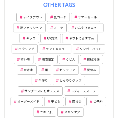
OTHER TAGS
テイクアウト
夏コーデ
サマーセール
夏ファッション
スーツ
ひんやりメニュー
キッズ
UV対策
ギフトにおすすめ
ボウリング
ランチメニュー
リンガーハット
習い事
期間限定
うどん
接触冷感
かき氷
麺
ゼッテリア
夏休み
手作り
ひんやりグッズ
サングラスにもオススメ
レディーススーツ
オーダーメイド
子ども
競技会
ご予約
ニキビ肌
スキンケア