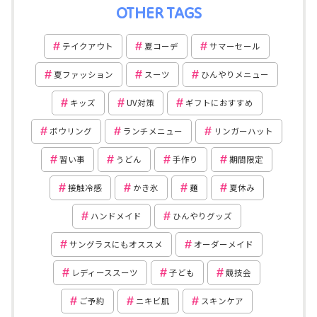
OTHER TAGS
テイクアウト
夏コーデ
サマーセール
夏ファッション
スーツ
ひんやりメニュー
キッズ
UV対策
ギフトにおすすめ
ボウリング
ランチメニュー
リンガーハット
習い事
うどん
手作り
期間限定
接触冷感
かき氷
麺
夏休み
ハンドメイド
ひんやりグッズ
サングラスにもオススメ
オーダーメイド
レディーススーツ
子ども
競技会
ご予約
ニキビ肌
スキンケア