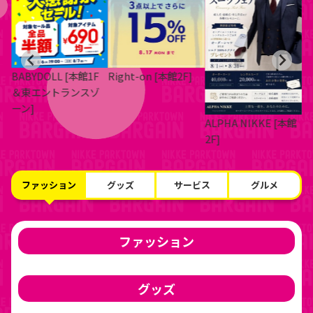
手
BABYDOLL [本館1F
Right-on [本館2F]
＆東エントランスゾ
ーン]
ALPHA NIKKE [本館
2F]
ファッション
グッズ
サービス
グルメ
ファッション
グッズ