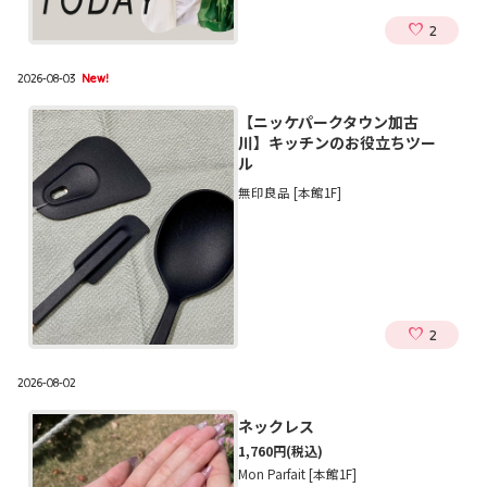
2
2026-08-03
New!
【ニッケパークタウン加古
川】キッチンのお役立ちツー
ル
無印良品 [本館1F]
2
2026-08-02
ネックレス
1,760円
(税込)
Mon Parfait [本館1F]