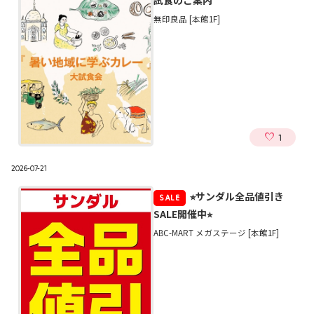
試食のご案内
無印良品 [本館1F]
1
2026-07-21
⭐︎サンダル全品値引き
SALE
SALE開催中⭐︎
ABC-MART メガステージ [本館1F]