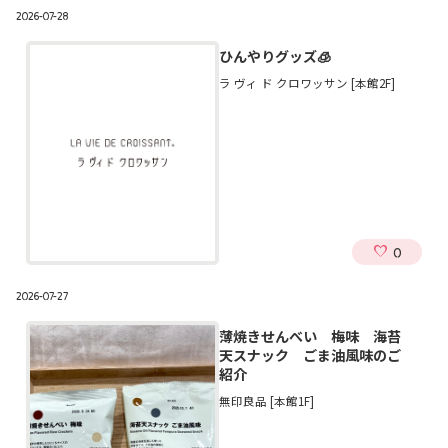
2026-07-28
ひんやりグッズ🧊
ラ ヴィ ド クロワッサン [本館2F]
0
2026-07-27
薄焼きせんべい 梅味 海苔
天スナック ごま油風味のご
紹介
無印良品 [本館1F]