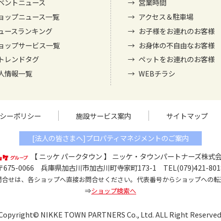
ベントニュース
営業時間
ョップニュース一覧
アクセス＆駐車場
ュースランキング
お子様をお連れのお客様
ョップサービス一覧
お身体の不自由なお客様
トレンドタグ
ペットをお連れのお客様
人情報一覧
WEBチラシ
シーポリシー
施設サービス案内
サイトマップ
[法人の皆さまへ]プロパティマネジメントのご案内
【 ニッケ パークタウン 】
ニッケ・タウンパートナーズ株式
〒675-0066 兵庫県加古川市加古川町寺家町173-1 TEL(079)421-801
問合せは、各ショップへ直接お問合せください。代表番号からショップへの転
⇒
ショップ検索へ
Copyright© NIKKE TOWN PARTNERS Co., Ltd. ALL Right Reserved