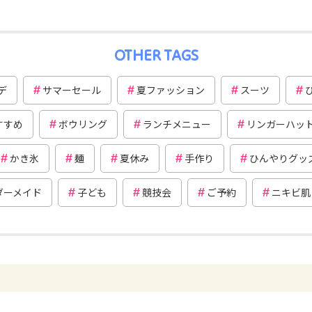
OTHER TAGS
デ
サマーセール
夏ファッション
スーツ
すすめ
ボウリング
ランチメニュー
リンガーハッ
かき氷
麺
夏休み
手作り
ひんやりグッ
ダーメイド
子ども
競技会
ご予約
ニキビ肌