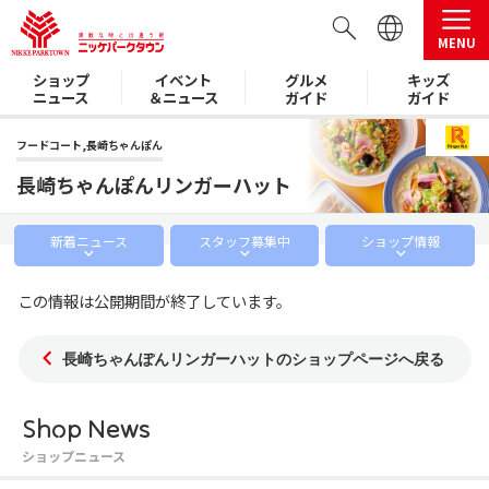
MENU
ショップ
イベント
グルメ
キッズ
ニュース
＆ニュース
ガイド
ガイド
フードコート,長崎ちゃんぽん
長崎ちゃんぽんリンガーハット
新着
ニュース
スタッフ
募集中
ショップ
情報
この情報は公開期間が終了しています。
長崎ちゃんぽんリンガーハットのショップページへ戻る
Shop News
ショップニュース