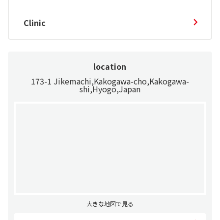
Clinic
location
173-1 Jikemachi,Kakogawa-cho,Kakogawa-
shi,Hyogo,Japan
大きな地図で見る