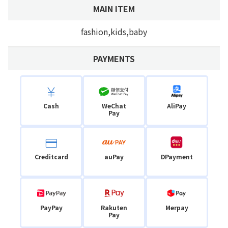
MAIN ITEM
fashion,kids,baby
PAYMENTS
Cash
WeChat
AliPay
Pay
Creditcard
auPay
DPayment
PayPay
Rakuten
Merpay
Pay