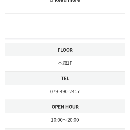
勤務時間
9：30-20：00の間で7時間以上
募集職種と
人数
Shop detail
待遇
時給：1,180円、スタッフ割引あり
募集期間
FLOOR
問い合わせ
079-490-2417 担当：松本
先
本館1F
応募方法
記載の電話番号にお電話ください！
TEL
高卒以上、週4日以上勤務できる
079-490-2417
応募条件
方、遅番・土日祝勤務できる方大歓
迎!!
OPEN HOUR
10:00～20:00