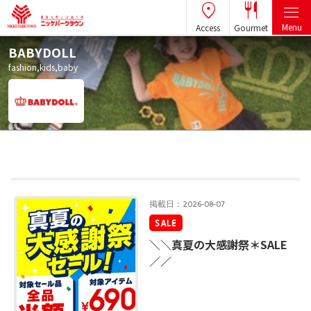
Menu
Access
Gourmet
BABYDOLL
fashion,kids,baby
Shop News
掲載日：2026-08-07
SALE
＼＼真夏の大感謝祭＊SALE
／／